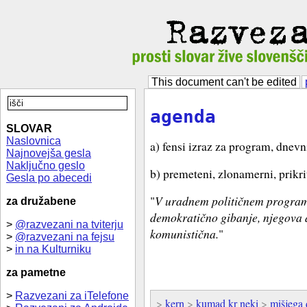
This document can't be edited
agenda
SLOVAR
Naslovnica
a) fensi izraz za program, dnevni
Najnovejša gesla
Naključno geslo
b) premeteni, zlonamerni, prikrit
Gesla po abecedi
"
V uradnem političnem programu
za družabene
demokratično gibanje, njegova 
>
@razvezani na tviterju
komunistična.
"
>
@razvezani na fejsu
>
in na Kulturniku
za pametne
>
Razvezani za iTelefone
>
kern
>
kumad kr neki
>
mišjega