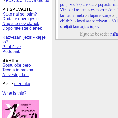
>
Razvezani za Androide
pol pizde tople vode
>
popasta nad
Virtualni roman
>
vsepomenski ni
PRISPEVAJTE
Kako naj se lotim?
kumad kr neki
>
slapnikovanje
>
g
Dodajte novo geslo
oblakih
>
imeti asa v rokavu
>
Naj
Napišite nov članek
streljati komarja s topovi
Dopolnite star članek
ključne besede:
ništ
Razvezani jezik - kaj je
to?
Priobčitve
Podobniki
BERITE
Gostujoče pero
Teorija in praksa
Ali veste, da ...
Pišite
uredniku
What is this?