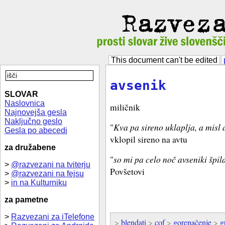
This document can't be edited
avsenik
SLOVAR
Naslovnica
miličnik
Najnovejša gesla
Naključno geslo
"
Kva pa sireno uklaplja, a misl 
Gesla po abecedi
vklopil sireno na avtu
za družabene
"
so mi pa celo noč avseniki špil
>
@razvezani na tviterju
Povšetovi
>
@razvezani na fejsu
>
in na Kulturniku
za pametne
>
Razvezani za iTelefone
>
blendati
>
cof
>
gorenačenje
>
g