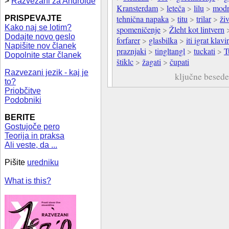
>
Razvezani za Androide
Kransterdam
>
leteča
>
lilu
>
modr
tehnična napaka
>
titu
>
trilar
>
živ
PRISPEVAJTE
Kako naj se lotim?
spomeničenje
>
Žleht kot lintvern
Dodajte novo geslo
forfarer
>
glasbilka
>
iti igrat klavir
Napišite nov članek
praznjaki
>
tingltangl
>
tuckati
>
T
Dopolnite star članek
štiklc
>
žagati
>
čupati
Razvezani jezik - kaj je
ključne besed
to?
Priobčitve
Podobniki
BERITE
Gostujoče pero
Teorija in praksa
Ali veste, da ...
Pišite
uredniku
What is this?