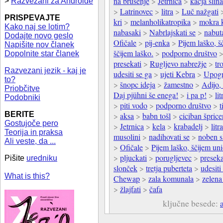
na brušenje
>
Jetrnica
>
kačja slina
>
Razvezani za Androide
>
Latrinovec
>
litra
>
Luč nažgati
PRISPEVAJTE
kri
>
melanholikatropika
>
mokra k
Kako naj se lotim?
nabasaki
>
Nabrlajskati se
>
nabuta
Dodajte novo geslo
Ofičale
>
pij-enka
>
Pijem laško, š
Napišite nov članek
ščijem laško.
>
podporno društvo
Dopolnite star članek
presekati
>
Rugljevo nabrežje
>
tr
Razvezani jezik - kaj je
udesiti se ga
>
ujeti Kebra
>
Upogn
to?
>
šnopc ideja
>
žamestno
>
Adijo,
Priobčitve
Daj pjühni še enega!
>
i pa p!
>
lit
Podobniki
>
piti vodo
>
podporno društvo
>
t
BERITE
>
aksa
>
babn tošl
>
ciciban šprice
Gostujoče pero
>
Jetrnica
>
kela
>
krabadelj
>
litra
Teorija in praksa
musolini
>
nadihovati se
>
noben s
Ali veste, da ...
>
Ofičale
>
Pijem laško, ščijem un
>
pljuckati
>
porugljevec
>
preseka
Pišite
uredniku
slonček
>
tretja puberteta
>
udesiti
What is this?
Chewap
>
zala komunala
>
zelena
>
žlajfati
>
čafa
ključne besede: