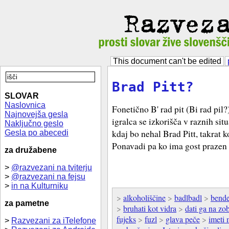
This document can't be edited
Brad Pitt?
SLOVAR
Naslovnica
Fonetično B' rad pit (Bi rad pi
Najnovejša gesla
igralca se izkorišča v raznih situ
Naključno geslo
kdaj bo nehal Brad Pitt, takrat 
Gesla po abecedi
Ponavadi pa ko ima gost prazen 
za družabene
>
@razvezani na tviterju
>
@razvezani na fejsu
>
in na Kulturniku
>
alkoholiščine
>
badlbadl
>
bend
za pametne
>
bruhati kot vidra
>
dati ga na zo
fujeks
>
fuzl
>
glava peče
>
imeti
>
Razvezani za iTelefone