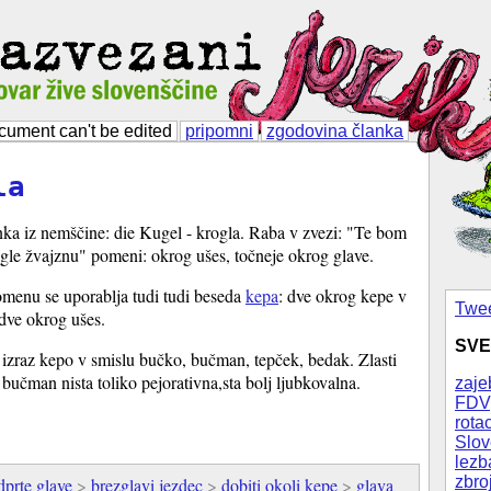
cument can't be edited
pripomni
zgodovina članka
la
nka iz nemščine: die Kugel - krogla. Raba v zvezi: "Te bom
gle žvajznu" pomeni: okrog ušes, točneje okrog glave.
menu se uporablja tudi tudi beseda
kepa
: dve okrog kepe v
Twee
ve okrog ušes.
SVE
i izraz kepo v smislu bučko, bučman, tepček, bedak. Zlasti
bučman nista toliko pejorativna,sta bolj ljubkovalna.
zaje
FDV
rotac
Slov
lezb
zbro
odprte glave
>
brezglavi jezdec
>
dobiti okoli kepe
>
glava