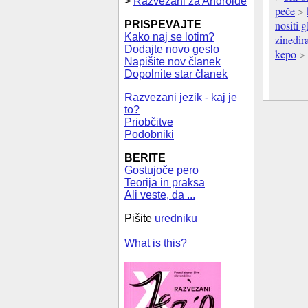
>
Razvezani za Androide
peče
>
nositi 
PRISPEVAJTE
Kako naj se lotim?
zinedira
Dodajte novo geslo
kepo
>
Napišite nov članek
Dopolnite star članek
Razvezani jezik - kaj je
to?
Priobčitve
Podobniki
BERITE
Gostujoče pero
Teorija in praksa
Ali veste, da ...
Pišite
uredniku
What is this?