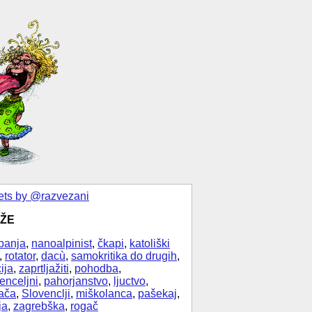
ts by @razvezani
ŽE
banja
,
nanoalpinist
,
čkapi
,
katoliški
,
rotator
,
dacù
,
samokritika do drugih
,
ija
,
zaprtljažiti
,
pohodba
,
enceljni
,
pahorjanstvo
,
ljuctvo
,
ača
,
Slovenclji
,
miškolanca
,
pašekaj
,
ja
,
zagrebška
,
rogač