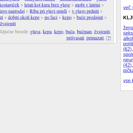
kostanjček
>
letati kot kura brez glave
>
mobi v latrini
>
več 
glavo naprodaj
>
Riba pri glavi smrdi
>
v glavo prdniti
>
ti
>
dobiti okoli kepe
>
po faci
>
kepo
>
buče prodajati
>
KL
žvajzniti
žens
ključne besede:
glava
,
kepa
,
kepo
,
buča
,
bučman
,
žvajzniti
,
seks
prišvasati
,
primazati
,
[
?
]
alko
polit
(62)
spol
neum
(42)
pičk
vse 