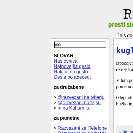
This do
kug
SLOVAR
Naslovnica
izposoje
Najnovejša gesla
okrog ku
Naključno geslo
Gesla po abecedi
V tem po
pomenu d
za družabene
Glej tud
>
@razvezani na tviterju
>
@razvezani na fejsu
bučko in 
>
in na Kulturniku
za pametne
>
Razvezani za iTelefone
>
biti 