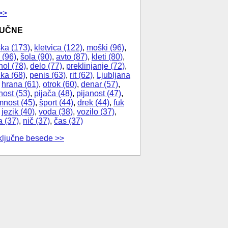
>>
JUČNE
ka (173)
,
kletvica (122)
,
moški (96)
,
 (96)
,
šola (90)
,
avto (87)
,
kleti (80)
,
hol (78)
,
delo (77)
,
preklinjanje (72)
,
ika (68)
,
penis (63)
,
rit (62)
,
Ljubljana
,
hrana (61)
,
otrok (60)
,
denar (57)
,
nost (53)
,
pijača (48)
,
pijanost (47)
,
nost (45)
,
šport (44)
,
drek (44)
,
fuk
,
jezik (40)
,
voda (38)
,
vozilo (37)
,
a (37)
,
nič (37)
,
čas (37)
ključne besede >>