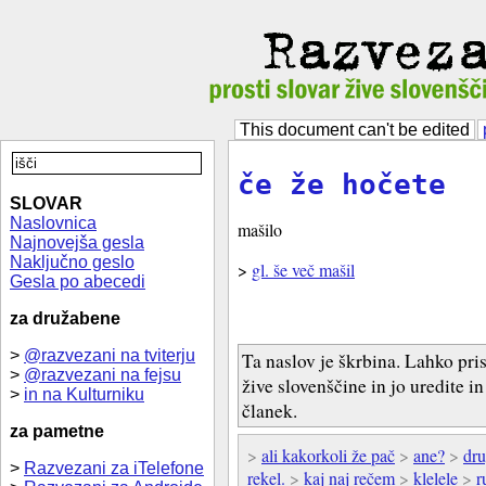
This document can't be edited
če že hočete
SLOVAR
Naslovnica
mašilo
Najnovejša gesla
Naključno geslo
>
gl. še več mašil
Gesla po abecedi
za družabene
>
@razvezani na tviterju
Ta naslov je škrbina. Lahko pri
>
@razvezani na fejsu
žive slovenščine in jo uredite i
>
in na Kulturniku
članek.
za pametne
>
ali kakorkoli že pač
>
ane?
>
dr
>
Razvezani za iTelefone
rekel.
>
kaj naj rečem
>
klelele
>
r