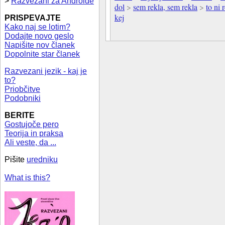
>
Razvezani za Androide
dol
>
sem rekla, sem rekla
>
to ni 
kej
PRISPEVAJTE
Kako naj se lotim?
Dodajte novo geslo
Napišite nov članek
Dopolnite star članek
Razvezani jezik - kaj je
to?
Priobčitve
Podobniki
BERITE
Gostujoče pero
Teorija in praksa
Ali veste, da ...
Pišite
uredniku
What is this?