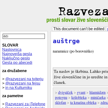
This document can't be edited
auštrge
SLOVAR
Naslovnica
naramnice (po borovniško)
Najnovejša gesla
Naključno geslo
Gesla po abecedi
Ta naslov je škrbina. Lahko pri
za družabene
žive slovenščine in jo uredite i
>
@razvezani na tviterju
članek.
>
@razvezani na fejsu
>
in na Kulturniku
>
dvigalček
>
gvant
>
hlamúdərn
za pametne
potegnu
>
krilobleka
>
miničarka
sklofan
>
ta kmašna obleka
>
zdru
>
Razvezani za iTelefone