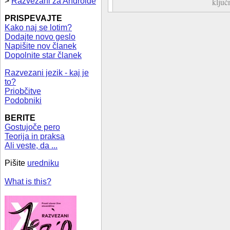
>
Razvezani za Androide
ključ
PRISPEVAJTE
Kako naj se lotim?
Dodajte novo geslo
Napišite nov članek
Dopolnite star članek
Razvezani jezik - kaj je
to?
Priobčitve
Podobniki
BERITE
Gostujoče pero
Teorija in praksa
Ali veste, da ...
Pišite
uredniku
What is this?