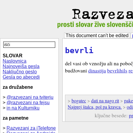
This document can't be edited
bevrli
SLOVAR
Naslovnica
del vasi ob vznožju ali na pobočj
Najnovejša gesla
budžovani
dinastija
bevrlihils
r
Naključno geslo
Gesla po abecedi
za družabene
>
@razvezani na tviterju
>
bogatec
>
dati na nago rit
>
pake
>
@razvezani na fejsu
Najprej štalca, pol pa kravca.
>
odi
>
in na Kulturniku
ključne besede:
p
za pametne
>
Razvezani za iTelefone