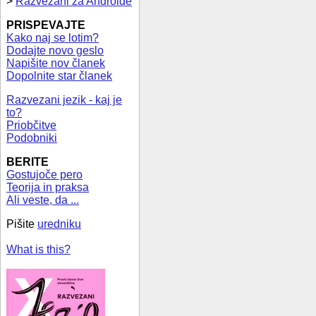
>
Razvezani za Androide
PRISPEVAJTE
Kako naj se lotim?
Dodajte novo geslo
Napišite nov članek
Dopolnite star članek
Razvezani jezik - kaj je
to?
Priobčitve
Podobniki
BERITE
Gostujoče pero
Teorija in praksa
Ali veste, da ...
Pišite
uredniku
What is this?