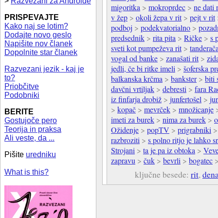
>
Razvezani za Androide
migoritka
>
mokroprdec
>
ne dati r
v žep
>
okoli žepa v rit
>
pejt v rit
PRISPEVAJTE
Kako naj se lotim?
podboj
>
podekvatorialno
>
pozad
Dodajte novo geslo
predsednik
>
rita pita
>
Ričke
>
s 
Napišite nov članek
sveti kot pumpeževa rit
>
tanderač
Dopolnite star članek
vogal od banke
>
zanašati rit
>
zid
jedli, če bi ritke imeli
>
šoferska p
Razvezani jezik - kaj je
to?
balkanska krčma
>
bankster
>
biti
Priobčitve
davčni vrtiljak
>
debresti
>
fara Ra
Podobniki
iz finfarja drobiž
>
junfertošel
>
jur
>
kopač
>
mevrček
>
množicanje
BERITE
imeti za burek
>
nima za burek
>
o
Gostujoče pero
Ožidenje
>
popTV
>
prigrabniki
Teorija in praksa
Ali veste, da ...
razbroziti
>
s polno ritjo je lahko sr
Strojani
>
ta je pa iz obtoka
>
Veve
Pišite
uredniku
zapravu
>
čuk
>
bevrli
>
bogatec
What is this?
ključne besede:
rit
,
dena