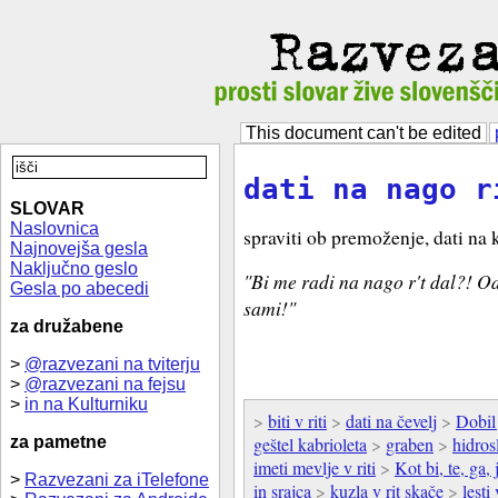
This document can't be edited
dati na nago r
SLOVAR
Naslovnica
spraviti ob premoženje, dati na 
Najnovejša gesla
Naključno geslo
"Bi me radi na nago r't dal?! Od
Gesla po abecedi
sami!"
za družabene
>
@razvezani na tviterju
>
@razvezani na fejsu
>
in na Kulturniku
>
biti v riti
>
dati na čevelj
>
Dobil
za pametne
geštel kabrioleta
>
graben
>
hidros
imeti mevlje v riti
>
Kot bi, te, ga, 
>
Razvezani za iTelefone
in srajca
>
kuzla v rit skače
>
lesti 