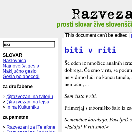
This document can't be edited
biti v riti
SLOVAR
Naslovnica
Še eden iz množice analnih izraz
Najnovejša gesla
dobrega. Če smo v riti, se počut
Naključno geslo
ne vidimo luči na koncu tunela, 
Gesla po abecedi
nemočni, ...
za družabene
Sem čisto v riti.
>
@razvezani na tviterju
>
@razvezani na fejsu
Primerjaj s taborniško šalo iz za
>
in na Kulturniku
za pametne
Semenčice korakajo. Poveljnik s
»Izdaja! V riti smo!«
>
Razvezani za iTelefone