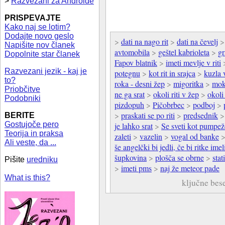
>
Razvezani za Androide
PRISPEVAJTE
Kako naj se lotim?
Dodajte novo geslo
>
dati na nago rit
>
dati na čevelj
Napišite nov članek
avtomobila
>
geštel kabrioleta
>
g
Dopolnite star članek
Fapov blatnik
>
imeti mevlje v riti
Razvezani jezik - kaj je
potegnu
>
kot rit in srajca
>
kuzla v
to?
roka - desni žep
>
migoritka
>
mok
Priobčitve
ne ga srat
>
okoli riti v žep
>
okoli
Podobniki
pizdopuh
>
Pičobrbec
>
podboj
>
>
praskati se po riti
>
predsednik
BERITE
Gostujoče pero
je lahko srat
>
Se sveti kot pumpeže
Teorija in praksa
zaleti
>
vazelin
>
vogal od banke
Ali veste, da ...
še angelčki bi jedli, če bi ritke imel
šupkovina
>
plošča se obrne
>
stati
Pišite
uredniku
>
imeti pms
>
naj že meteor pade
What is this?
ključne bes