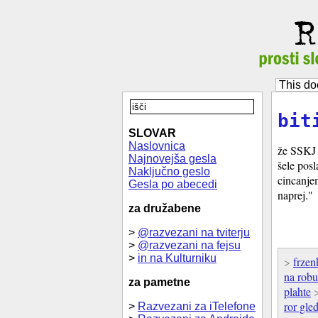
This do
bit
SLOVAR
Naslovnica
že SSKJ p
Najnovejša gesla
šele posl
Naključno geslo
cincanje
Gesla po abecedi
naprej."
za družabene
>
@razvezani na tviterju
>
@razvezani na fejsu
>
in na Kulturniku
>
frzen
na rob
za pametne
plahte
ror gled
>
Razvezani za iTelefone