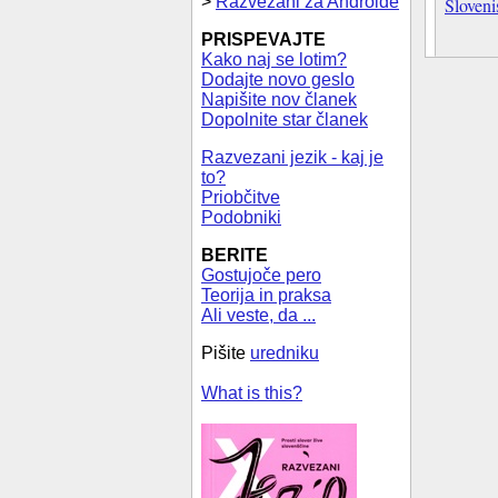
>
Razvezani za Androide
Sloveni
PRISPEVAJTE
Kako naj se lotim?
Dodajte novo geslo
Napišite nov članek
Dopolnite star članek
Razvezani jezik - kaj je
to?
Priobčitve
Podobniki
BERITE
Gostujoče pero
Teorija in praksa
Ali veste, da ...
Pišite
uredniku
What is this?