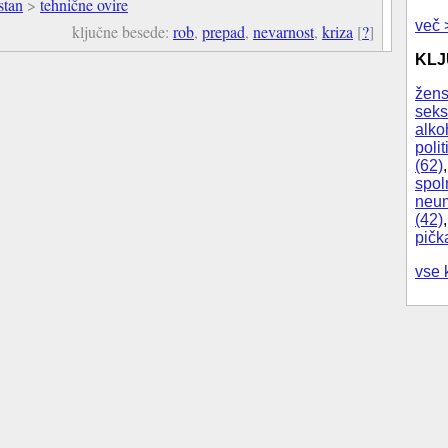
stan
>
tehnične ovire
več 
ključne besede:
rob
,
prepad
,
nevarnost
,
kriza
[
?
]
KL
žens
seks
alko
polit
(62)
spol
neum
(42)
pičk
vse 