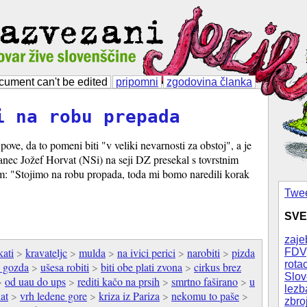
cument can't be edited
pripomni
zgodovina članka
i na robu prepada
ove, da to pomeni biti "v veliki nevarnosti za obstoj", a je
anec Jožef Horvat (NSi) na seji DZ presekal s tovrstnim
m: "Stojimo na robu propada, toda mi bomo naredili korak
Twee
SVE
zaje
kati
>
kravateljc
>
mulda
>
na ivici perici
>
narobiti
>
pizda
FDV
rotac
u gozda
>
ušesa robiti
>
biti obe plati zvona
>
cirkus brez
Slov
>
od uau do ups
>
rediti kačo na prsih
>
smrtno faširano
>
u
lezb
at
>
vrh ledene gore
>
kriza iz Pariza
>
nekomu to paše
>
zbro