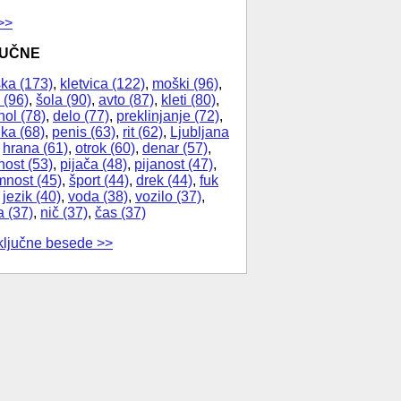
>>
JUČNE
ka (173)
,
kletvica (122)
,
moški (96)
,
 (96)
,
šola (90)
,
avto (87)
,
kleti (80)
,
hol (78)
,
delo (77)
,
preklinjanje (72)
,
ika (68)
,
penis (63)
,
rit (62)
,
Ljubljana
,
hrana (61)
,
otrok (60)
,
denar (57)
,
nost (53)
,
pijača (48)
,
pijanost (47)
,
nost (45)
,
šport (44)
,
drek (44)
,
fuk
,
jezik (40)
,
voda (38)
,
vozilo (37)
,
a (37)
,
nič (37)
,
čas (37)
ključne besede >>