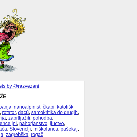
ts by @razvezani
ŽE
banja
,
nanoalpinist
,
čkapi
,
katoliški
,
rotator
,
dacù
,
samokritika do drugih
,
ija
,
zaprtljažiti
,
pohodba
,
enceljni
,
pahorjanstvo
,
ljuctvo
,
ača
,
Slovenclji
,
miškolanca
,
pašekaj
,
ja
,
zagrebška
,
rogač