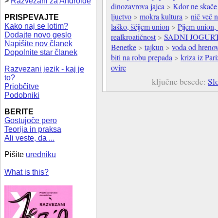
>
Razvezani za Androide
dinozavrova jajca
>
Kdor ne skače 
ljuctvo
>
mokra kultura
>
nič več n
PRISPEVAJTE
laško, ščijem union
>
Pijem union, 
Kako naj se lotim?
Dodajte novo geslo
realkroatičnost
>
SADNI JOGUR
Napišite nov članek
Benetke
>
tajkun
>
voda od hreno
Dopolnite star članek
biti na robu prepada
>
kriza iz Par
ovire
Razvezani jezik - kaj je
to?
ključne besede:
Sl
Priobčitve
Podobniki
BERITE
Gostujoče pero
Teorija in praksa
Ali veste, da ...
Pišite
uredniku
What is this?