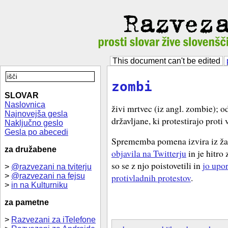
This document can't be edited
zombi
SLOVAR
Naslovnica
živi mrtvec (iz angl. zombie); o
Najnovejša gesla
državljane, ki protestirajo proti
Naključno geslo
Gesla po abecedi
Sprememba pomena izvira iz žalj
za družabene
objavila na Twitterju
in je hitro
so se z njo poistovetili in
jo upo
>
@razvezani na tviterju
>
@razvezani na fejsu
protivladnih protestov
.
>
in na Kulturniku
za pametne
>
Razvezani za iTelefone