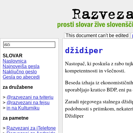
This document can't be edited
džidiper
SLOVAR
Naslovnica
Nastopač, ki poskuša z rabo tujk 
Najnovejša gesla
kompetentnosti in všečnosti.
Naključno geslo
Gesla po abecedi
Beseda izhaja iz ekonomističnih
za družabene
uporabljajo kratico BDP, eni pa
>
@razvezani na tviterju
Zaradi njegovega stalnega džidip
>
@razvezani na fejsu
podobnosti s priimkom, nekateri
>
in na Kulturniku
Džidiper
za pametne
>
Razvezani za iTelefone