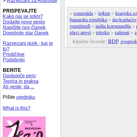
>
Razvezani za Androide
PRISPEVAJTE
>
esmeralda
>
tajkun
>
kranjska s
Kako naj se lotim?
bananska republika
>
davkoplačev
Dodajte novo geslo
gumištrudl
>
indija koromandija
>
Napišite nov članek
plavi angel
>
telesko
>
zafepati
>
z
Dopolnite star članek
ključne besede:
BDP
,
gospod
Razvezani jezik - kaj je
to?
Priobčitve
Podobniki
BERITE
Gostujoče pero
Teorija in praksa
Ali veste, da ...
Pišite
uredniku
What is this?