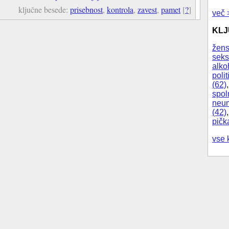
ključne besede:
prisebnost
,
kontrola
,
zavest
,
pamet
[
?
]
več 
KL
žens
seks
alko
polit
(62)
spol
neum
(42)
pičk
vse 