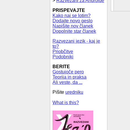
>
Razvezani za Androide
PRISPEVAJTE
Kako naj se lotim?
Dodajte novo geslo
Napišite nov članek
Dopolnite star članek
Razvezani jezik - kaj je
to?
Priobčitve
Podobniki
BERITE
Gostujoče pero
Teorija in praksa
Ali veste, da ...
Pišite
uredniku
What is this?