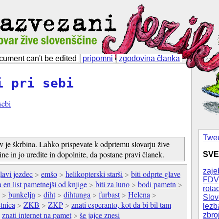
cument can't be edited
pripomni
zgodovina članka
i pri sebi
sebi
Twee
v je škrbina. Lahko prispevate k odprtemu slovarju žive
ine in jo uredite in dopolnite, da postane pravi članek.
SVE
zaje
lavi jezdec
>
emšo
>
helikopterski starši
>
biti odprte glave
FDV
za en list pametnejši od knjige
>
biti za luno
>
bodi pametn
>
rotac
>
bunkeljn
>
diht
>
dihtunga
>
furbast
>
Helena
>
Slov
tnica
>
ZKB
>
ZKP
>
znati esperanto, kot da bi bil tam
lezb
>
znati internet na pamet
>
še jajce znesi
zbro