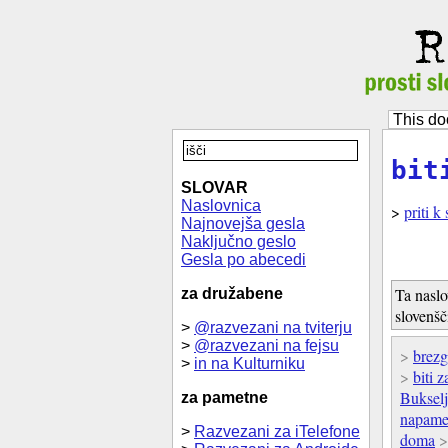
This do
bit
SLOVAR
Naslovnica
>
priti k 
Najnovejša gesla
Naključno geslo
Gesla po abecedi
Ta naslo
za družabene
slovenšč
>
@razvezani na tviterju
>
@razvezani na fejsu
>
brezg
>
in na Kulturniku
>
biti 
Bukselj
za pametne
napame
>
Razvezani za iTelefone
doma