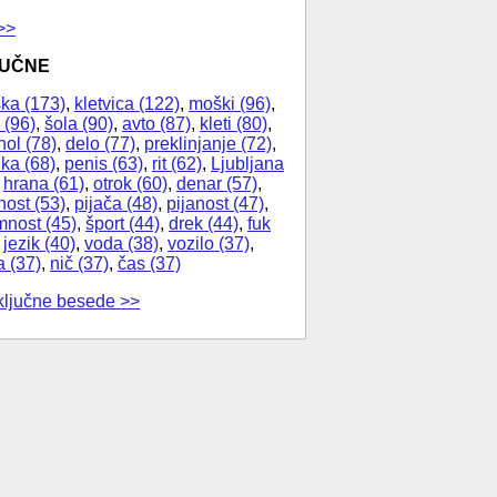
>>
JUČNE
ka (173)
,
kletvica (122)
,
moški (96)
,
 (96)
,
šola (90)
,
avto (87)
,
kleti (80)
,
hol (78)
,
delo (77)
,
preklinjanje (72)
,
ika (68)
,
penis (63)
,
rit (62)
,
Ljubljana
,
hrana (61)
,
otrok (60)
,
denar (57)
,
nost (53)
,
pijača (48)
,
pijanost (47)
,
nost (45)
,
šport (44)
,
drek (44)
,
fuk
,
jezik (40)
,
voda (38)
,
vozilo (37)
,
a (37)
,
nič (37)
,
čas (37)
ključne besede >>