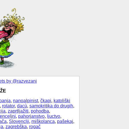
ts by @razvezani
ŽE
banja
,
nanoalpinist
,
čkapi
,
katoliški
,
rotator
,
dacù
,
samokritika do drugih
,
ija
,
zaprtljažiti
,
pohodba
,
enceljni
,
pahorjanstvo
,
ljuctvo
,
ača
,
Slovenclji
,
miškolanca
,
pašekaj
,
ja
,
zagrebška
,
rogač