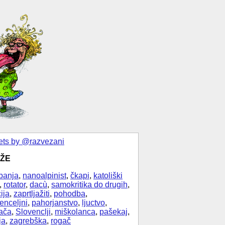
ts by @razvezani
ŽE
banja
,
nanoalpinist
,
čkapi
,
katoliški
,
rotator
,
dacù
,
samokritika do drugih
,
ija
,
zaprtljažiti
,
pohodba
,
enceljni
,
pahorjanstvo
,
ljuctvo
,
ača
,
Slovenclji
,
miškolanca
,
pašekaj
,
ja
,
zagrebška
,
rogač