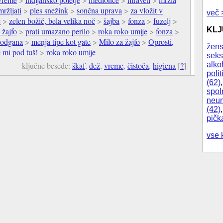
mržljati
>
ples snežink
>
sončna uprava
>
za vložit v
več 
c
>
zelen božič, bela velika noč
>
šajba
>
fonza
>
fuzelj
>
KL
 žajfo
>
prati umazano perilo
>
roka roko umije
>
fonza
>
podgana
>
menja tipe kot gate
>
Milo za žajfo
>
Oprosti,
žens
 mi pod tuš!
>
roka roko umije
seks
alko
ključne besede:
škaf
,
dež
,
vreme
,
čistoča
,
higiena
[
?
]
polit
(62)
spol
neum
(42)
pičk
vse 