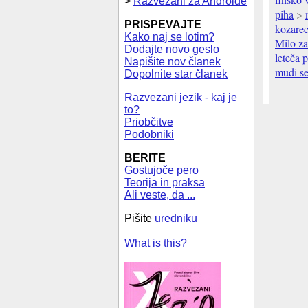
>
Razvezani za Androide
piha
>
PRISPEVAJTE
kozare
Kako naj se lotim?
Milo za
Dodajte novo geslo
leteča 
Napišite nov članek
mudi se
Dopolnite star članek
Razvezani jezik - kaj je
to?
Priobčitve
Podobniki
BERITE
Gostujoče pero
Teorija in praksa
Ali veste, da ...
Pišite
uredniku
What is this?