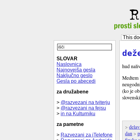
This do
dež
SLOVAR
Naslovnica
hud nali
Najnovejša gesla
Naključno geslo
Medtem ko
Gesla po abecedi
neugodnih
(ko je o
za družabene
slovensk
>
@razvezani na tviterju
>
@razvezani na fejsu
>
in na Kulturniku
za pametne
>
delav
dan
>
p
>
Razvezani za iTelefone
finsko 