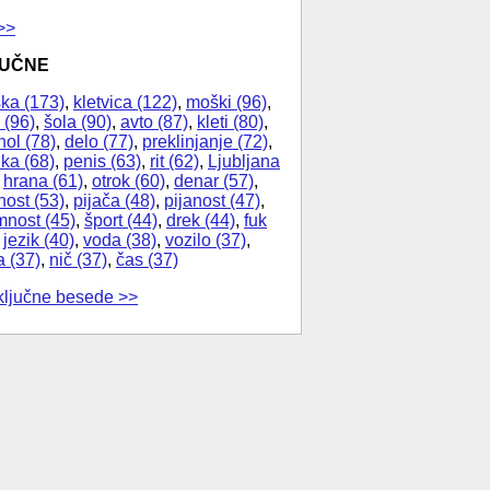
>>
JUČNE
ka (173)
,
kletvica (122)
,
moški (96)
,
 (96)
,
šola (90)
,
avto (87)
,
kleti (80)
,
hol (78)
,
delo (77)
,
preklinjanje (72)
,
ika (68)
,
penis (63)
,
rit (62)
,
Ljubljana
,
hrana (61)
,
otrok (60)
,
denar (57)
,
nost (53)
,
pijača (48)
,
pijanost (47)
,
nost (45)
,
šport (44)
,
drek (44)
,
fuk
,
jezik (40)
,
voda (38)
,
vozilo (37)
,
a (37)
,
nič (37)
,
čas (37)
ključne besede >>