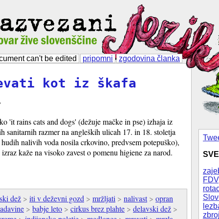
cument can't be edited
pripomni
zgodovina članka
evati kot iz škafa
v
 'it rains cats and dogs' (dežuje mačke in pse) izhaja iz
 sanitarnih razmer na angleških ulicah 17. in 18. stoletja
Twee
b hudih nalivih voda nosila crkovino, predvsem potepuško),
i izraz kaže na visoko zavest o pomenu higiene za narod.
SVE
zaje
FDV
rotac
Slov
ski dež
>
iti v deževni gozd
>
mržljati
>
nalivast
>
opran
lezb
adavine
>
babje leto
>
cirkus brez plahte
>
delavski dež
>
zbro
vreme
>
indijansko poletje
>
medlonce
>
mraveti
>
mrzla