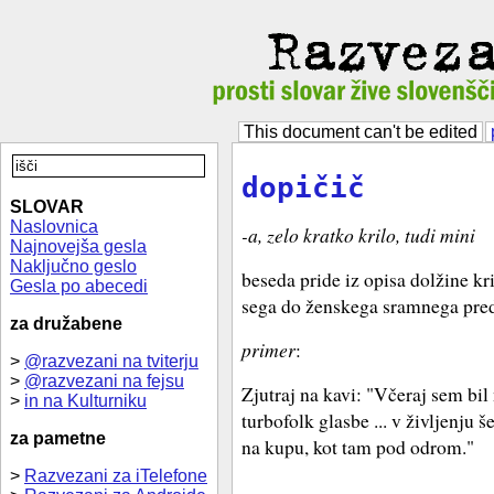
This document can't be edited
dopičič
SLOVAR
Naslovnica
-a, zelo kratko krilo, tudi mini
Najnovejša gesla
Naključno geslo
beseda pride iz opisa dolžine kri
Gesla po abecedi
sega do ženskega sramnega pred
za družabene
primer
:
>
@razvezani na tviterju
>
@razvezani na fejsu
Zjutraj na kavi: "Včeraj sem bil
>
in na Kulturniku
turbofolk glasbe ... v življenju 
za pametne
na kupu, kot tam pod odrom."
>
Razvezani za iTelefone