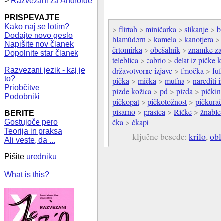
>
Razvezani za Androide
PRISPEVAJTE
Kako naj se lotim?
>
flirtah
>
miničarka
>
slikanje
>
b
Dodajte novo geslo
hlamúdərn
>
kamela
>
kanotjera
Napišite nov članek
črtomirka
>
obešalnik
>
znamke za
Dopolnite star članek
teleblica
>
cabrio
>
delat iz pičke 
državotvorne izjave
>
fmočka
>
fuf
Razvezani jezik - kaj je
to?
pička
>
mička
>
mufna
>
narediti 
Priobčitve
pizde kožica
>
pd
>
pizda
>
pički
Podobniki
pičkopat
>
pičkotožnost
>
pičkura
pisarno
>
prasica
>
Ričke
>
žnable
BERITE
čka
>
čkapi
Gostujoče pero
Teorija in praksa
ključne besede:
krilo
,
obl
Ali veste, da ...
Pišite
uredniku
What is this?