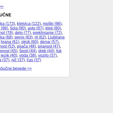
>>
JUČNE
ka (173)
,
kletvica (122)
,
moški (96)
,
 (96)
,
šola (90)
,
avto (87)
,
kleti (80)
,
hol (78)
,
delo (77)
,
preklinjanje (72)
,
ika (68)
,
penis (63)
,
rit (62)
,
Ljubljana
,
hrana (61)
,
otrok (60)
,
denar (57)
,
nost (53)
,
pijača (48)
,
pijanost (47)
,
nost (45)
,
šport (44)
,
drek (44)
,
fuk
,
jezik (40)
,
voda (38)
,
vozilo (37)
,
a (37)
,
nič (37)
,
čas (37)
ključne besede >>