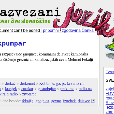
cument can't be edited
pripomni
zgodovina članka
kpumpar
in razprševalec gnojnice; komunalni delavec; kamionska
za čiščenje greznic ali kanalizacijskih cevi; Mehmet Fekalji
Twee
SVE
j
>
drekač
>
drekomet
>
Kot bi, te, ga, jo, kravi iz rit
u
>
kravjek
>
curakar
>
gastarbajter
>
prekurec
>
radio ne
zaje
vira ti radio
>
životarec
FDV
rotac
jučne besede:
fekalija
,
gnojnica
,
govno
,
iztrebek
,
delavec
[
?
]
Slov
lezb
zbro