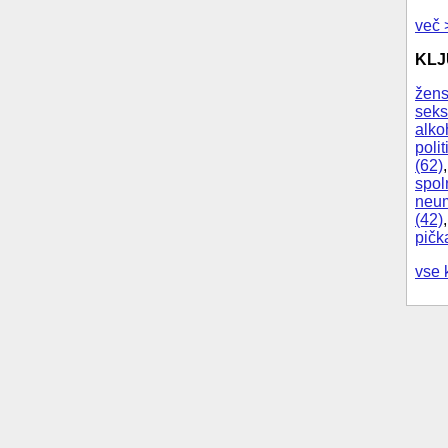
več 
KL
žens
seks
alko
polit
(62)
spol
neum
(42)
pičk
vse 