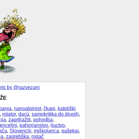
ts by @razvezani
ŽE
banja
,
nanoalpinist
,
čkapi
,
katoliški
,
rotator
,
dacù
,
samokritika do drugih
,
ija
,
zaprtljažiti
,
pohodba
,
enceljni
,
pahorjanstvo
,
ljuctvo
,
ača
,
Slovenclji
,
miškolanca
,
pašekaj
,
ja
,
zagrebška
,
rogač