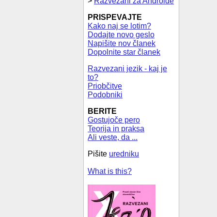
>
Razvezani za Androide
PRISPEVAJTE
Kako naj se lotim?
Dodajte novo geslo
Napišite nov članek
Dopolnite star članek
Razvezani jezik - kaj je
to?
Priobčitve
Podobniki
BERITE
Gostujoče pero
Teorija in praksa
Ali veste, da ...
Pišite
uredniku
What is this?