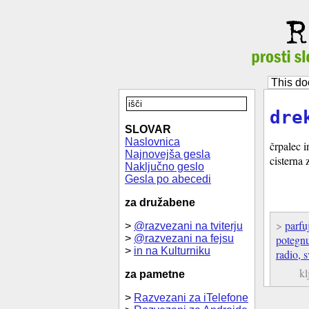
This do
dre
SLOVAR
Naslovnica
črpalec 
Najnovejša gesla
cisterna 
Naključno geslo
Gesla po abecedi
za družabene
>
parfu
>
@razvezani na tviterju
>
@razvezani na fejsu
potegn
>
in na Kulturniku
radio, s
kl
za pametne
>
Razvezani za iTelefone