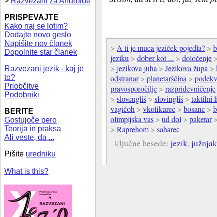
>
Razvezani za Androide
PRISPEVAJTE
Kako naj se lotim?
Dodajte novo geslo
Napišite nov članek
>
A ti je muca jeziček pojedla?
>
b
Dopolnite star članek
jeziku
>
dober kot ...
>
določenje
>
jezikova juha
>
Jezikova župa
>
Razvezani jezik - kaj je
to?
odstranar
>
planetarščina
>
podekv
Priobčitve
pravosporočilje
>
razpridevničenje
Podobniki
>
slovengliš
>
slovingliš
>
taktilni
vagičoh
>
vkolikurec
>
bosanc
>
b
BERITE
olimpijska vas
>
ud dol
>
paketar
Gostujoče pero
>
Raprehom
>
saharec
Teorija in praksa
Ali veste, da ...
ključne besede:
jezik
,
južnjak
Pišite
uredniku
What is this?