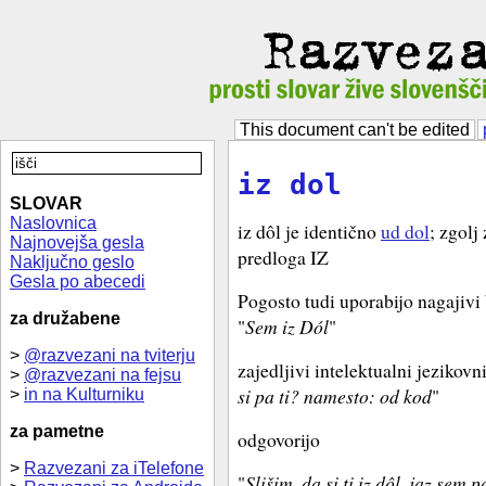
This document can't be edited
iz dol
SLOVAR
Naslovnica
iz dôl je identično
ud dol
; zgolj
Najnovejša gesla
predloga IZ
Naključno geslo
Gesla po abecedi
Pogosto tudi uporabijo nagajivi 
za družabene
"
Sem iz Dól
"
>
@razvezani na tviterju
zajedljivi intelektualni jezikovn
>
@razvezani na fejsu
si pa ti? namesto: od kod
"
>
in na Kulturniku
za pametne
odgovorijo
>
Razvezani za iTelefone
"
Slišim, da si ti iz dôl, jaz sem 