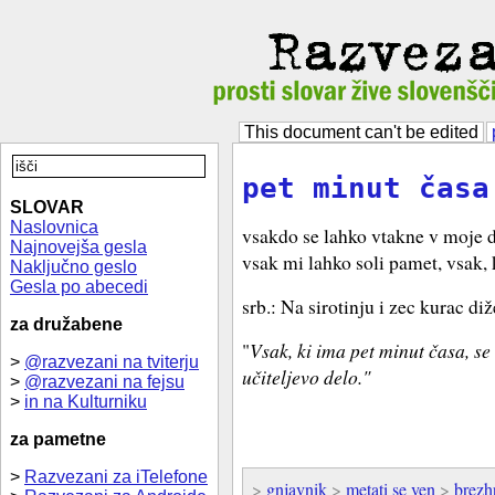
This document can't be edited
pet minut časa
SLOVAR
Naslovnica
vsakdo se lahko vtakne v moje d
Najnovejša gesla
vsak mi lahko soli pamet, vsak,
Naključno geslo
Gesla po abecedi
srb.: Na sirotinju i zec kurac diž
za družabene
"
Vsak, ki ima pet minut časa, se
>
@razvezani na tviterju
učiteljevo delo."
>
@razvezani na fejsu
>
in na Kulturniku
za pametne
>
Razvezani za iTelefone
>
gnjavnik
>
metati se ven
>
brezh