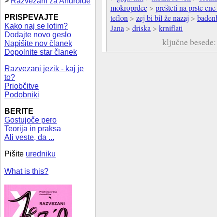
>
Razvezani za Androide
mokroprdec
>
prešteti na prste ene
teflon
>
zej bi bil že nazaj
>
baden
PRISPEVAJTE
Kako naj se lotim?
Jana
>
driska
>
krniflati
Dodajte novo geslo
ključne besede
Napišite nov članek
Dopolnite star članek
Razvezani jezik - kaj je
to?
Priobčitve
Podobniki
BERITE
Gostujoče pero
Teorija in praksa
Ali veste, da ...
Pišite
uredniku
What is this?