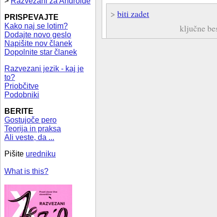
>
Razvezani za Androide
>
biti zadet
PRISPEVAJTE
Kako naj se lotim?
ključne be
Dodajte novo geslo
Napišite nov članek
Dopolnite star članek
Razvezani jezik - kaj je
to?
Priobčitve
Podobniki
BERITE
Gostujoče pero
Teorija in praksa
Ali veste, da ...
Pišite
uredniku
What is this?