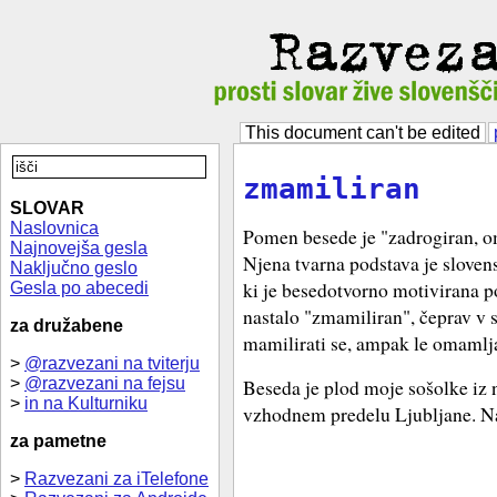
This document can't be edited
zmamiliran
SLOVAR
Naslovnica
Pomen besede je "zadrogiran, 
Najnovejša gesla
Njena tvarna podstava je sloven
Naključno geslo
ki je besedotvorno motivirana p
Gesla po abecedi
nastalo "zmamiliran", čeprav v s
za družabene
mamilirati se, ampak le omamlja
>
@razvezani na tviterju
>
@razvezani na fejsu
Beseda je plod moje sošolke iz 
>
in na Kulturniku
vzhodnem predelu Ljubljane. Nas
za pametne
>
Razvezani za iTelefone