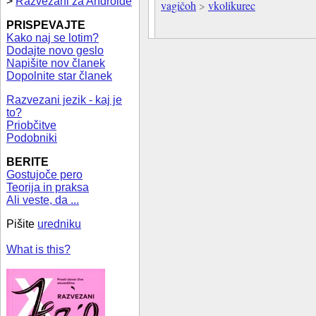
>
Razvezani za Androide
vagičoh
>
vkolikurec
PRISPEVAJTE
Kako naj se lotim?
Dodajte novo geslo
Napišite nov članek
Dopolnite star članek
Razvezani jezik - kaj je
to?
Priobčitve
Podobniki
BERITE
Gostujoče pero
Teorija in praksa
Ali veste, da ...
Pišite
uredniku
What is this?