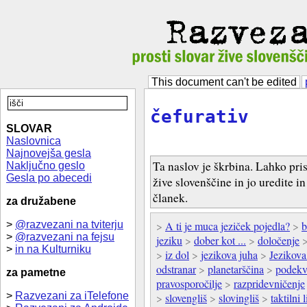
This document can't be edited
čefurativ
SLOVAR
Naslovnica
Najnovejša gesla
Ta naslov je škrbina. Lahko pri
Naključno geslo
Gesla po abecedi
žive slovenščine in jo uredite i
članek.
za družabene
>
@razvezani na tviterju
>
A ti je muca jeziček pojedla?
>
b
>
@razvezani na fejsu
jeziku
>
dober kot ...
>
določenje
>
in na Kulturniku
>
iz dol
>
jezikova juha
>
Jezikova
odstranar
>
planetarščina
>
podekv
za pametne
pravosporočilje
>
razpridevničenje
>
Razvezani za iTelefone
>
slovengliš
>
slovingliš
>
taktilni