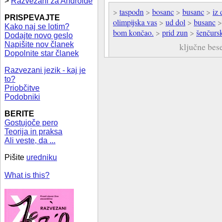
>
Razvezani za Androide
>
taspodn
>
bosanc
>
busanc
>
iz 
PRISPEVAJTE
olimpijska vas
>
ud dol
>
busanc
Kako naj se lotim?
bom končao.
>
prid zun
>
šenčurs
Dodajte novo geslo
Napišite nov članek
ključne bes
Dopolnite star članek
Razvezani jezik - kaj je
to?
Priobčitve
Podobniki
BERITE
Gostujoče pero
Teorija in praksa
Ali veste, da ...
Pišite
uredniku
What is this?