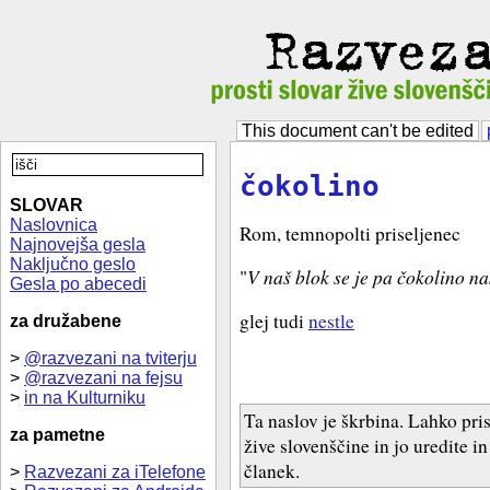
This document can't be edited
čokolino
SLOVAR
Naslovnica
Rom, temnopolti priseljenec
Najnovejša gesla
Naključno geslo
"
V naš blok se je pa čokolino nas
Gesla po abecedi
glej tudi
nestle
za družabene
>
@razvezani na tviterju
>
@razvezani na fejsu
>
in na Kulturniku
Ta naslov je škrbina. Lahko pri
za pametne
žive slovenščine in jo uredite i
članek.
>
Razvezani za iTelefone