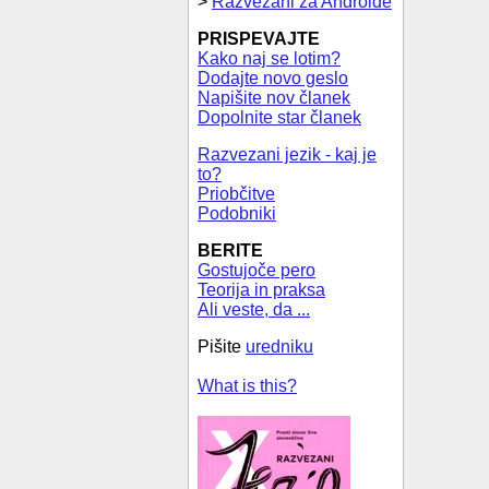
>
Razvezani za Androide
PRISPEVAJTE
Kako naj se lotim?
Dodajte novo geslo
Napišite nov članek
Dopolnite star članek
Razvezani jezik - kaj je
to?
Priobčitve
Podobniki
BERITE
Gostujoče pero
Teorija in praksa
Ali veste, da ...
Pišite
uredniku
What is this?