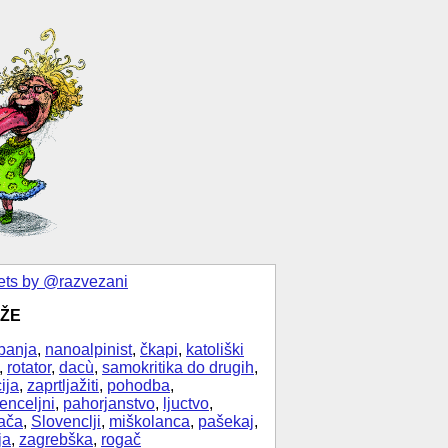
ts by @razvezani
ŽE
banja
,
nanoalpinist
,
čkapi
,
katoliški
,
rotator
,
dacù
,
samokritika do drugih
,
ija
,
zaprtljažiti
,
pohodba
,
enceljni
,
pahorjanstvo
,
ljuctvo
,
ača
,
Slovenclji
,
miškolanca
,
pašekaj
,
ja
,
zagrebška
,
rogač