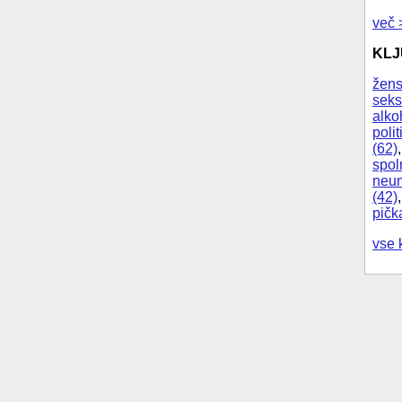
več 
KL
žens
seks
alko
polit
(62)
spol
neum
(42)
pičk
vse 