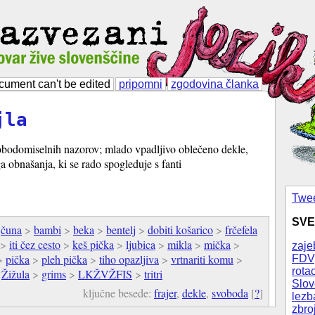
cument can't be edited
pripomni
zgodovina članka
jla
obodomiselnih nazorov; mlado vpadljivo oblečeno dekle,
 obnašanja, ki se rado spogleduje s fanti
Twee
SVE
>
čuna
>
bambi
>
beka
>
bentelj
>
dobiti košarico
>
frčefela
>
iti čez cesto
>
keš pička
>
ljubica
>
mikla
>
mička
>
zaje
>
pička
>
pleh pička
>
tiho opazljiva
>
vrtnariti komu
>
FDV
rotac
>
Žižula
>
grims
>
LKŽVŽFIS
>
tritri
Slov
ključne besede:
frajer
,
dekle
,
svoboda
[
?
]
lezb
zbro