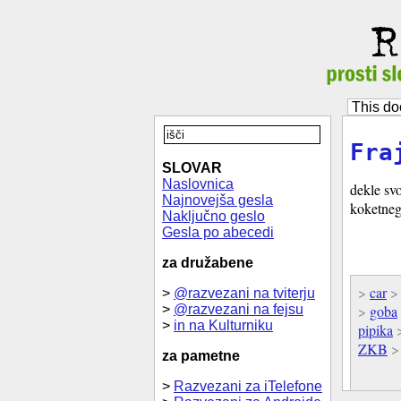
This do
Fra
SLOVAR
Naslovnica
dekle sv
Najnovejša gesla
koketnega
Naključno geslo
Gesla po abecedi
za družabene
>
car
>
@razvezani na tviterju
>
@razvezani na fejsu
>
goba
>
in na Kulturniku
pipika
ZKB
za pametne
>
Razvezani za iTelefone