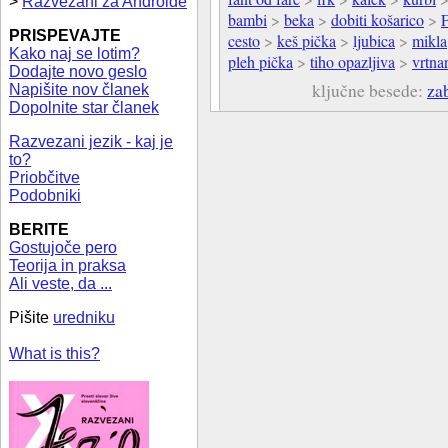
>
Razvezani za Androide
bambi
>
beka
>
dobiti košarico
>
F
PRISPEVAJTE
cesto
>
keš pička
>
ljubica
>
mikla
Kako naj se lotim?
pleh pička
>
tiho opazljiva
>
vrtna
Dodajte novo geslo
ključne besede:
za
Napišite nov članek
Dopolnite star članek
Razvezani jezik - kaj je
to?
Priobčitve
Podobniki
BERITE
Gostujoče pero
Teorija in praksa
Ali veste, da ...
Pišite
uredniku
What is this?