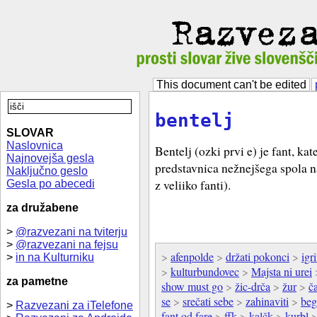
This document can't be edited
bentelj
SLOVAR
Naslovnica
Bentelj (ozki prvi e) je fant, kat
Najnovejša gesla
predstavnica nežnejšega spola n
Naključno geslo
z veliiko fanti).
Gesla po abecedi
za družabene
>
@razvezani na tviterju
>
@razvezani na fejsu
>
afenpolde
>
držati pokonci
>
igr
>
in na Kulturniku
>
kulturbundovec
>
Majsta ni urei
za pametne
show must go
>
žic-drča
>
žur
>
č
se
>
srečati sebe
>
zahinaviti
>
beg
>
Razvezani za iTelefone
fant od fare
>
ffk
>
kalčk
>
kurbl