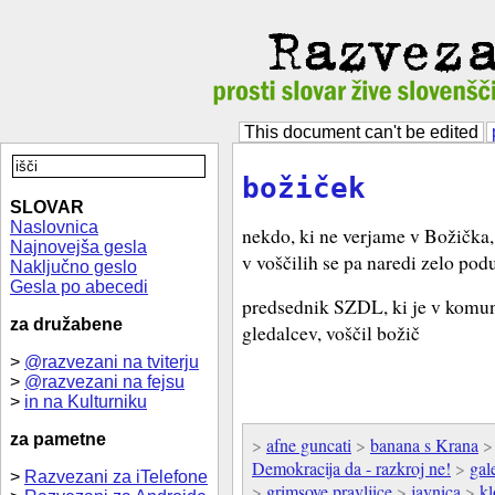
This document can't be edited
božiček
SLOVAR
Naslovnica
nekdo, ki ne verjame v Božička, 
Najnovejša gesla
v voščilih se pa naredi zelo po
Naključno geslo
Gesla po abecedi
predsednik SZDL, ki je v komu
za družabene
gledalcev, voščil božič
>
@razvezani na tviterju
>
@razvezani na fejsu
>
in na Kulturniku
za pametne
>
afne guncati
>
banana s Krana
Demokracija da - razkroj ne!
>
gal
>
Razvezani za iTelefone
>
grimsove pravljice
>
javnica
>
kl