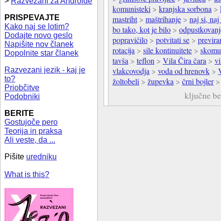
>
Razvezani za Androide
komunisteki
>
kranjska sorbona
>
PRISPEVAJTE
mastriht
>
maštrihanje
>
naj si, naj
Kako naj se lotim?
bo tako, kot je bilo
>
odpustkovanj
Dodajte novo geslo
popravičilo
>
potvitati se
>
previra
Napišite nov članek
rotacija
>
sile kontinuitete
>
skomun
Dopolnite star članek
tavša
>
teflon
>
Vila Čira čara
>
vi
Razvezani jezik - kaj je
vlakcovodja
>
voda od hrenovk
>
to?
žoltobeli
>
župevka
>
črni bojler
Priobčitve
ključne b
Podobniki
BERITE
Gostujoče pero
Teorija in praksa
Ali veste, da ...
Pišite
uredniku
What is this?