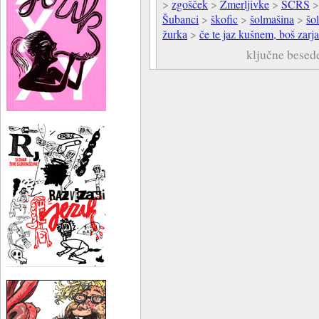
>
zgošček
>
Zmerljivke
>
ŠCRS
Šubanci
>
škofic
>
šolmašina
>
šo
žurka
>
če te jaz kušnem, boš zarja
ključne besed