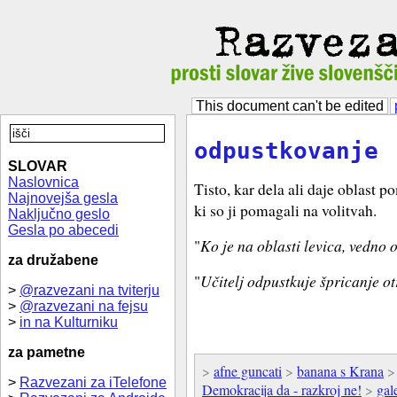
This document can't be edited
odpustkovanje
SLOVAR
Naslovnica
Tisto, kar dela ali daje oblast 
Najnovejša gesla
ki so ji pomagali na volitvah.
Naključno geslo
Gesla po abecedi
"
Ko je na oblasti levica, vedno 
za družabene
"
Učitelj odpustkuje špricanje 
>
@razvezani na tviterju
>
@razvezani na fejsu
>
in na Kulturniku
za pametne
>
afne guncati
>
banana s Krana
>
Razvezani za iTelefone
Demokracija da - razkroj ne!
>
gal