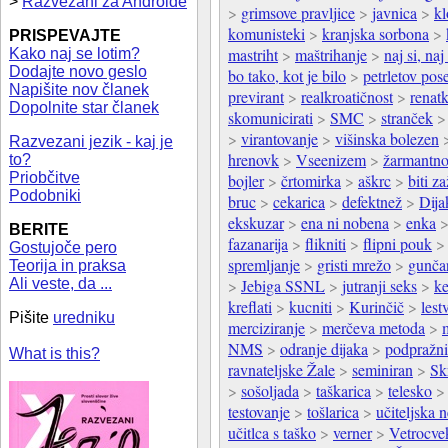
>
Razvezani za Androide
>
grimsove pravljice
>
javnica
>
kl
komunisteki
>
kranjska sorbona
>
PRISPEVAJTE
mastriht
>
maštrihanje
>
naj si, naj
Kako naj se lotim?
Dodajte novo geslo
bo tako, kot je bilo
>
petrletov pos
Napišite nov članek
previrant
>
realkroatičnost
>
renat
Dopolnite star članek
skomunicirati
>
SMC
>
stranček
>
virantovanje
>
višinska bolezen
Razvezani jezik - kaj je
hrenovk
>
Vseenizem
>
žarmantn
to?
Priobčitve
bojler
>
črtomirka
>
aškrc
>
biti z
Podobniki
bruc
>
cekarica
>
defektnež
>
Dija
ekskuzar
>
ena ni nobena
>
enka
BERITE
fazanarija
>
flikniti
>
flipni pouk
Gostujoče pero
spremljanje
>
gristi mrežo
>
gunča
Teorija in praksa
Ali veste, da ...
>
Jebiga SSNL
>
jutranji seks
>
ke
kreflati
>
kucniti
>
Kurinčič
>
lest
Pišite
uredniku
merciziranje
>
merčeva metoda
>
NMS
>
odranje dijaka
>
podpražn
What is this?
ravnateljske Žale
>
seminiran
>
Sk
>
sošoljada
>
taškarica
>
telesko
testovanje
>
tošlarica
>
učiteljska n
učitlca s taško
>
verner
>
Vetrocve