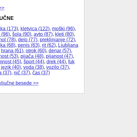
>>
JUČNE
ka (173)
,
kletvica (122)
,
moški (96)
,
 (96)
,
šola (90)
,
avto (87)
,
kleti (80)
,
hol (78)
,
delo (77)
,
preklinjanje (72)
,
ika (68)
,
penis (63)
,
rit (62)
,
Ljubljana
,
hrana (61)
,
otrok (60)
,
denar (57)
,
nost (53)
,
pijača (48)
,
pijanost (47)
,
nost (45)
,
šport (44)
,
drek (44)
,
fuk
,
jezik (40)
,
voda (38)
,
vozilo (37)
,
a (37)
,
nič (37)
,
čas (37)
ključne besede >>