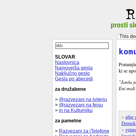
This do
kom
SLOVAR
Naslovnica
Pomanjše
Najnovejša gesla
ki se up
Naključno geslo
Gesla po abecedi
"Janša j
Eni mali 
za družabene
>
@razvezani na tviterju
>
@razvezani na fejsu
>
in na Kulturniku
>
afne 
za pametne
Demokra
>
grims
>
Razvezani za iTelefone
kranjsk