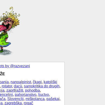
ts by @razvezani
ŽE
banja
,
nanoalpinist
,
čkapi
,
katoliški
,
rotator
,
dacù
,
samokritika do drugih
,
ija
,
zaprtljažiti
,
pohodba
,
enceljni
,
pahorjanstvo
,
ljuctvo
,
ača
,
Slovenclji
,
miškolanca
,
pašekaj
,
ja
,
zagrebška
,
rogač