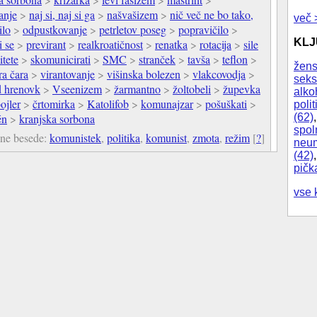
anje
>
naj si, naj si ga
>
našvašizem
>
nič več ne bo tako,
več 
ilo
>
odpustkovanje
>
petrletov poseg
>
popravičilo
>
KL
i se
>
previrant
>
realkroatičnost
>
renatka
>
rotacija
>
sile
itete
>
skomunicirati
>
SMC
>
stranček
>
tavša
>
teflon
>
žens
ra čara
>
virantovanje
>
višinska bolezen
>
vlakcovodja
>
seks
d hrenovk
>
Vseenizem
>
žarmantno
>
žoltobeli
>
župevka
alko
ojler
>
črtomirka
>
Katolifob
>
komunajzar
>
pošuškati
>
polit
(62)
én
>
kranjska sorbona
spol
čne besede:
komunistek
,
politika
,
komunist
,
zmota
,
režim
[
?
]
neum
(42)
pičk
vse 