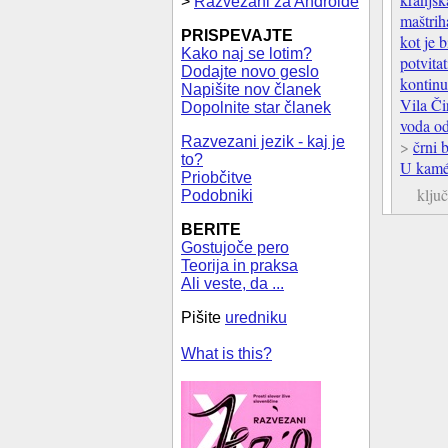
>
Razvezani za Androide
maštrih
PRISPEVAJTE
kot je b
Kako naj se lotim?
potvitat
Dodajte novo geslo
kontinu
Napišite nov članek
Vila Či
Dopolnite star članek
voda o
Razvezani jezik - kaj je
>
črni b
to?
U kam
Priobčitve
klju
Podobniki
BERITE
Gostujoče pero
Teorija in praksa
Ali veste, da ...
Pišite
uredniku
What is this?