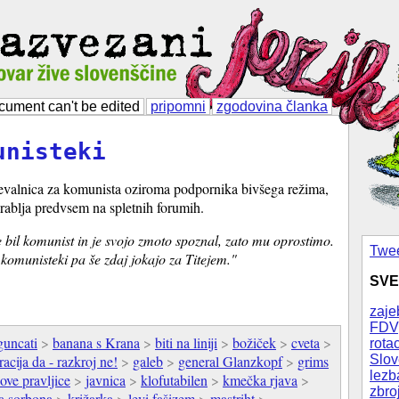
cument can't be edited
pripomni
zgodovina članka
unisteki
valnica za komunista oziroma podpornika bivšega režima,
orablja predvsem na spletnih forumih.
e bil komunist in je svojo zmoto spoznal, zato mu oprostimo.
Twee
komunisteki pa še zdaj jokajo za Titejem."
SVE
zaje
FDV
guncati
>
banana s Krana
>
biti na liniji
>
božiček
>
cveta
>
rotac
Slov
cija da - razkroj ne!
>
galeb
>
general Glanzkopf
>
grims
lezb
ove pravljice
>
javnica
>
klofutabilen
>
kmečka rjava
>
zbro
a sorbona
>
križarka
>
levi fašizem
>
mastriht
>