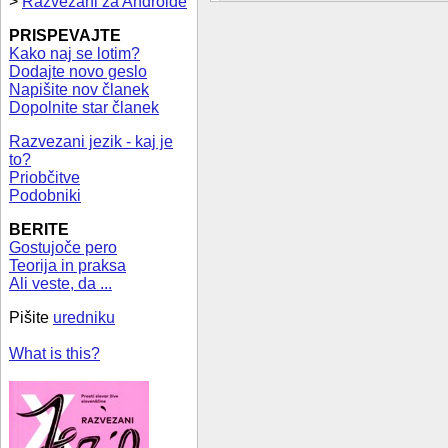
>
Razvezani za Androide
PRISPEVAJTE
Kako naj se lotim?
Dodajte novo geslo
Napišite nov članek
Dopolnite star članek
Razvezani jezik - kaj je
to?
Priobčitve
Podobniki
BERITE
Gostujoče pero
Teorija in praksa
Ali veste, da ...
Pišite
uredniku
What is this?