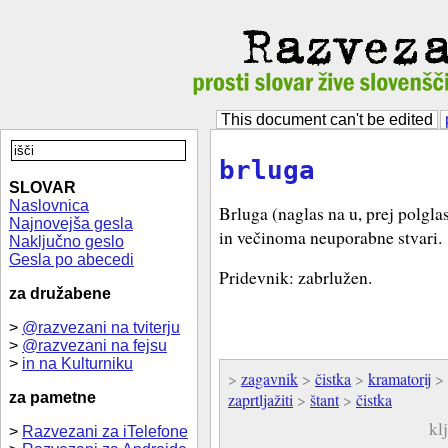
This document can't be edited
brluga
SLOVAR
Naslovnica
Brluga (naglas na u, prej polgl
Najnovejša gesla
in večinoma neuporabne stvari.
Naključno geslo
Gesla po abecedi
Pridevnik: zabrlužen.
za družabene
>
@razvezani na tviterju
>
@razvezani na fejsu
>
in na Kulturniku
>
zagavnik
>
čistka
>
kramatorij
>
za pametne
zaprtljažiti
>
štant
>
čistka
kl
>
Razvezani za iTelefone