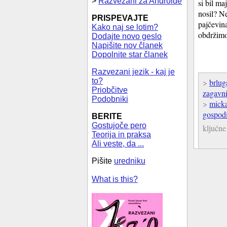
>
Razvezani za Androide
si bil ma
nosil? N
PRISPEVAJTE
pajčevin
Kako naj se lotim?
obdržimo
Dodajte novo geslo
Napišite nov članek
Dopolnite star članek
Razvezani jezik - kaj je
to?
>
brlug
Priobčitve
zagavn
Podobniki
>
mick
gospodi
BERITE
Gostujoče pero
ključne
Teorija in praksa
Ali veste, da ...
Pišite
uredniku
What is this?