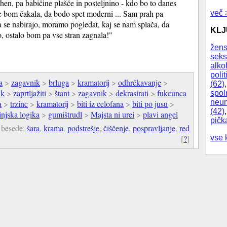
jhen, pa babičine plašče in posteljnino - kdo bo to danes
e bom čakala, da bodo spet moderni ... Sam prah pa
več 
a se nabirajo, moramo pogledat, kaj se nam splača, da
KL
, ostalo bom pa vse stran zagnala!"
žens
seks
alko
polit
a
>
zagavnik
>
brluga
>
kramatorij
>
odhrčkavanje
>
(62)
ik
>
zaprtljažiti
>
štant
>
zagavnik
>
dekrasirati
>
fukcunca
spol
neum
a
>
trzinc
>
kramatorij
>
biti iz celofana
>
biti po jusu
>
(42)
njska logika
>
gumištrudl
>
Majsta ni urei
>
plavi angel
pičk
 besede:
šara
,
krama
,
podstrešje
,
čiščenje
,
pospravljanje
,
red
vse 
[
?
]