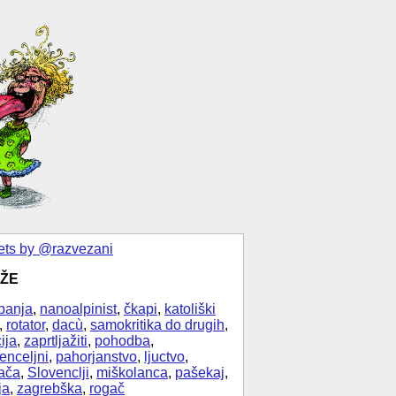
ts by @razvezani
ŽE
banja
,
nanoalpinist
,
čkapi
,
katoliški
,
rotator
,
dacù
,
samokritika do drugih
,
ija
,
zaprtljažiti
,
pohodba
,
enceljni
,
pahorjanstvo
,
ljuctvo
,
ača
,
Slovenclji
,
miškolanca
,
pašekaj
,
ja
,
zagrebška
,
rogač