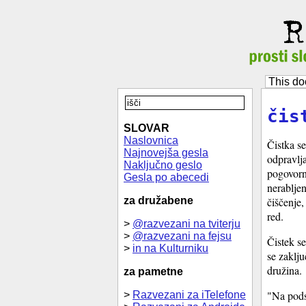
This do
čis
SLOVAR
Naslovnica
Čistka s
Najnovejša gesla
odpravlja
Naključno geslo
pogovorn
Gesla po abecedi
nerabljen
za družabene
čiščenje,
red.
>
@razvezani na tviterju
>
@razvezani na fejsu
Čistek se
>
in na Kulturniku
se zaklju
družina.
za pametne
"Na pods
>
Razvezani za iTelefone