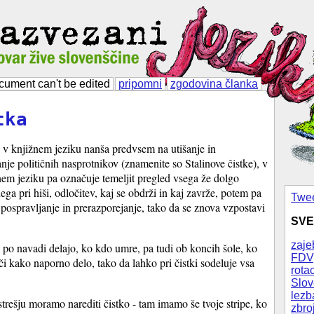
cument can't be edited
pripomni
zgodovina članka
tka
e v knjižnem jeziku nanša predvsem na utišanje in
nje političnih nasprotnikov (znamenite so Stalinove čistke), v
em jeziku pa označuje temeljit pregled vsega že dolgo
ega pri hiši, odločitev, kaj se obdrži in kaj zavrže, potem pa
Twee
 pospravljanje in prerazporejanje, tako da se znova vzpostavi
SVE
zaje
 po navadi delajo, ko kdo umre, pa tudi ob koncih šole, ko
FDV
či kako naporno delo, tako da lahko pri čistki sodeluje vsa
rotac
Slov
lezb
trešju moramo narediti čistko - tam imamo še tvoje stripe, ko
zbro