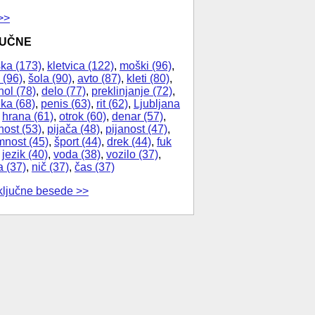
>>
JUČNE
ka (173)
,
kletvica (122)
,
moški (96)
,
 (96)
,
šola (90)
,
avto (87)
,
kleti (80)
,
hol (78)
,
delo (77)
,
preklinjanje (72)
,
ika (68)
,
penis (63)
,
rit (62)
,
Ljubljana
,
hrana (61)
,
otrok (60)
,
denar (57)
,
nost (53)
,
pijača (48)
,
pijanost (47)
,
nost (45)
,
šport (44)
,
drek (44)
,
fuk
,
jezik (40)
,
voda (38)
,
vozilo (37)
,
a (37)
,
nič (37)
,
čas (37)
ključne besede >>