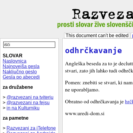
This document can't be edited
odhrčkavanje
SLOVAR
Naslovnica
Angleška beseda za to je declut
Najnovejša gesla
stvari, zato jih lahko tudi odhr
Naključno geslo
Gesla po abecedi
Pomen: znebiti se stvari, ki nam
za družabene
ne uporabljamo.
>
@razvezani na tviterju
Obratno od odhrčkavanja je
hrč
>
@razvezani na fejsu
>
in na Kulturniku
www.uredi-dom.si
za pametne
>
Razvezani za iTelefone