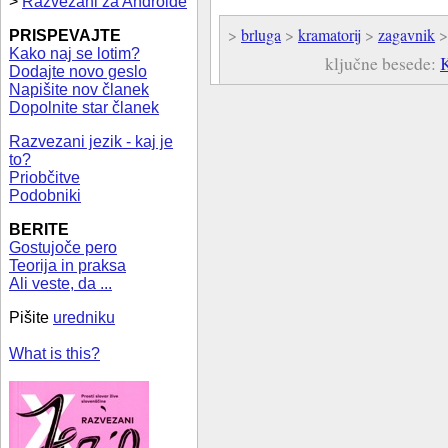
>
Razvezani za Androide
>
brluga
>
kramatorij
>
zagavnik
PRISPEVAJTE
Kako naj se lotim?
ključne besede:
Dodajte novo geslo
Napišite nov članek
Dopolnite star članek
Razvezani jezik - kaj je
to?
Priobčitve
Podobniki
BERITE
Gostujoče pero
Teorija in praksa
Ali veste, da ...
Pišite
uredniku
What is this?