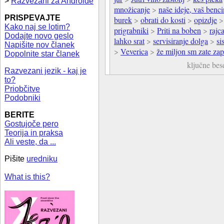
>
Razvezani za Androide
množicanje
>
naše ideje, vaš benci
PRISPEVAJTE
burek
>
obrati do kosti
>
opizdje
Kako naj se lotim?
prigrabniki
>
Priti na boben
>
rajc
Dodajte novo geslo
lahko srat
>
servisiranje dolga
>
si
Napišite nov članek
>
Veverica
>
že miljon sm zate za
Dopolnite star članek
ključne be
Razvezani jezik - kaj je
to?
Priobčitve
Podobniki
BERITE
Gostujoče pero
Teorija in praksa
Ali veste, da ...
Pišite
uredniku
What is this?