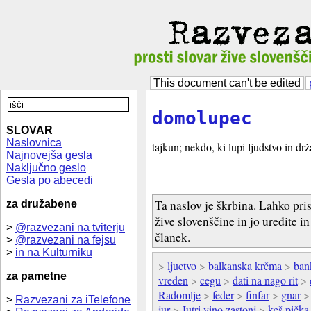
This document can't be edited
domolupec
SLOVAR
Naslovnica
tajkun; nekdo, ki lupi ljudstvo in dr
Najnovejša gesla
Naključno geslo
Gesla po abecedi
Ta naslov je škrbina. Lahko pri
za družabene
žive slovenščine in jo uredite i
>
@razvezani na tviterju
članek.
>
@razvezani na fejsu
>
in na Kulturniku
>
ljuctvo
>
balkanska krčma
>
ban
za pametne
vreden
>
cegu
>
dati na nago rit
>
Radomlje
>
feder
>
finfar
>
gnar
>
Razvezani za iTelefone
jur
>
Jutri vino zastonj
>
keš pička