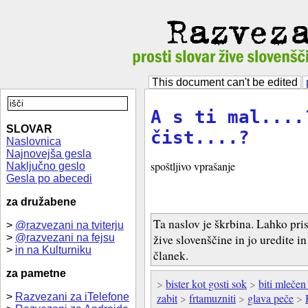
This document can't be edited
A s ti mal....
SLOVAR
čist....?
Naslovnica
Najnovejša gesla
spoštljivo vprašanje
Naključno geslo
Gesla po abecedi
za družabene
Ta naslov je škrbina. Lahko pri
>
@razvezani na tviterju
>
@razvezani na fejsu
žive slovenščine in jo uredite i
>
in na Kulturniku
članek.
za pametne
>
bister kot gosti sok
>
biti mlečen
>
Razvezani za iTelefone
zabit
>
frtamuzniti
>
glava peče
>