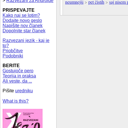
>
Razvezani za Androide
neumnejši
>
pet čistih
>
saj nisem 
PRISPEVAJTE
Kako naj se lotim?
Dodajte novo geslo
Napišite nov članek
Dopolnite star članek
Razvezani jezik - kaj je
to?
Priobčitve
Podobniki
BERITE
Gostujoče pero
Teorija in praksa
Ali veste, da ...
Pišite
uredniku
What is this?