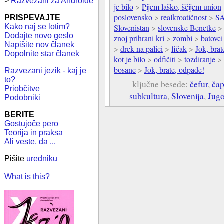
>
Razvezani za Androide
je bilo
>
Pijem laško, ščijem union
poslovensko
>
realkroatičnost
>
S
PRISPEVAJTE
Kako naj se lotim?
Slovenistan
>
slovenske Benetke
Dodajte novo geslo
znoj prihrani kri
>
zombi
>
batovci
Napišite nov članek
>
drek na palici
>
fičak
>
Jok, brat
Dopolnite star članek
kot je bilo
>
odfičiti
>
tozdiranje
>
bosanc
>
Jok, brate, odpade!
Razvezani jezik - kaj je
to?
ključne besede:
čefur
,
ča
Priobčitve
subkultura
,
Slovenija
,
Jugo
Podobniki
BERITE
Gostujoče pero
Teorija in praksa
Ali veste, da ...
Pišite
uredniku
What is this?