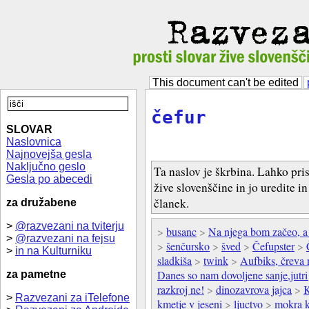
This document can't be edited
čefur
SLOVAR
Naslovnica
Najnovejša gesla
Naključno geslo
Ta naslov je škrbina. Lahko pri
Gesla po abecedi
žive slovenščine in jo uredite i
članek.
za družabene
>
@razvezani na tviterju
>
busanc
>
Na njega bom začeo, a
>
@razvezani na fejsu
>
šenčursko
>
šved
>
Čefupster
>
>
in na Kulturniku
sladkiša
>
twink
>
Aufbiks, čreva 
Danes so nam dovoljene sanje,jutri
za pametne
razkroj ne!
>
dinozavrova jajca
>
K
>
Razvezani za iTelefone
kmetje v jeseni
>
ljuctvo
>
mokra k