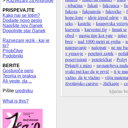
>
Razvezani za Androide
- jebačina
>
fukati
>
fukcunca
>
f
PRISPEVAJTE
fukoza
>
fukpatrola
>
fukročke
>
f
Kako naj se lotim?
hope-lope
>
ideje izpod odeje
>
it
Dodajte novo geslo
seks
>
kastelic
>
knapovska večerj
Napišite nov članek
kurverta
>
kurvertni žig
>
limati se
Dopolnite star članek
obed
>
menja tipe kot gate
>
mijav
Razvezani jezik - kaj je
brez
>
nad 1000 metri ni greha
>
n
to?
natepavanje
>
našopati
>
ne me ba
Priobčitve
v grmovje
>
petelinji zajtrk
>
pofuk
Podobniki
poservisirati
>
poteleščkat
>
Požgt
Prijatelj z mizo
>
ravnateljeva mali
BERITE
Gostujoče pero
svaki put kao da je prvič
>
ti je m
Teorija in praksa
važno, da je vlažno
>
višja matema
Ali veste, da ...
životinjsko carstvo
>
žličkanje
>
c
ključne b
Pišite
uredniku
What is this?