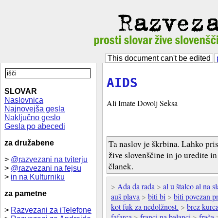
This document can't be edited
AIDS
SLOVAR
Naslovnica
Ali Imate Dovolj Seksa
Najnovejša gesla
Naključno geslo
Gesla po abecedi
Ta naslov je škrbina. Lahko pri
za družabene
žive slovenščine in jo uredite i
>
@razvezani na tviterju
članek.
>
@razvezani na fejsu
>
in na Kulturniku
>
Ada da rada
>
al u štalco al na 
za pametne
auš plava
>
biti bi
>
biti povezan p
kot fuk za nedolžnost.
>
brez kurc
>
Razvezani za iTelefone
fafarca
>
franci na balanci
>
frača