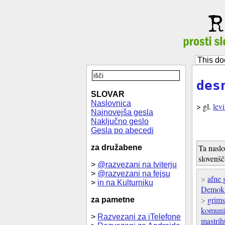
This do
des
SLOVAR
Naslovnica
> gl.
lev
Najnovejša gesla
Naključno geslo
Gesla po abecedi
Ta naslo
za družabene
slovenšč
>
@razvezani na tviterju
>
@razvezani na fejsu
>
afne 
>
in na Kulturniku
Demokra
>
grims
za pametne
komuni
>
Razvezani za iTelefone
mastrih