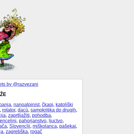
ts by @razvezani
ŽE
banja
,
nanoalpinist
,
čkapi
,
katoliški
,
rotator
,
dacù
,
samokritika do drugih
,
ija
,
zaprtljažiti
,
pohodba
,
enceljni
,
pahorjanstvo
,
ljuctvo
,
ača
,
Slovenclji
,
miškolanca
,
pašekaj
,
ja
,
zagrebška
,
rogač