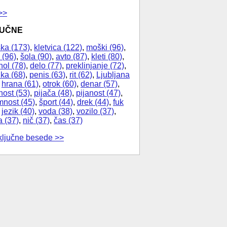
>>
JUČNE
ka (173)
,
kletvica (122)
,
moški (96)
,
 (96)
,
šola (90)
,
avto (87)
,
kleti (80)
,
hol (78)
,
delo (77)
,
preklinjanje (72)
,
ika (68)
,
penis (63)
,
rit (62)
,
Ljubljana
,
hrana (61)
,
otrok (60)
,
denar (57)
,
nost (53)
,
pijača (48)
,
pijanost (47)
,
nost (45)
,
šport (44)
,
drek (44)
,
fuk
,
jezik (40)
,
voda (38)
,
vozilo (37)
,
a (37)
,
nič (37)
,
čas (37)
ključne besede >>