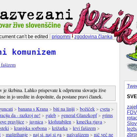
cument can't be edited
pripomni
zgodovina članka
ni komunizem
i fašizem
Twee
v je škrbina. Lahko prispevate k odprtemu slovarju žive
ine in jo uredite in dopolnite, da postane pravi članek.
SVE
zaje
guncati
>
banana s Krana
>
biti na liniji
>
božiček
>
cveta
>
FDV
cija da - razkroj ne!
>
galeb
>
general Glanzkopf
>
grims
rotac
ove pravljice
>
javnica
>
klofutabilen
>
kmečka rjava
>
Slov
steki
>
kranjska sorbona
>
križarka
>
levi fašizem
>
lezb
t
>
maštrihanje
>
naj si, naj si ga
>
našvašizem
>
nič več ne
zbro