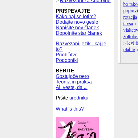
>
Razvezani za Androide
bo tako,
popravi
PRISPEVAJTE
rotacija
Kako naj se lotim?
Dodajte novo geslo
tavša
Napišite nov članek
vlakcov
Dopolnite star članek
žoltobel
>
levi 
Razvezani jezik - kaj je
plahte
to?
Priobčitve
Podobniki
BERITE
Gostujoče pero
Teorija in praksa
Ali veste, da ...
Pišite
uredniku
What is this?