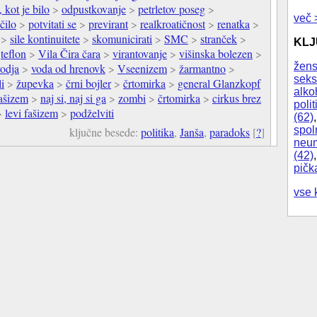
 kot je bilo
>
odpustkovanje
>
petrletov poseg
>
več 
čilo
>
potvitati se
>
previrant
>
realkroatičnost
>
renatka
>
>
sile kontinuitete
>
skomunicirati
>
SMC
>
stranček
>
KL
>
teflon
>
Vila Čira čara
>
virantovanje
>
višinska bolezen
>
žens
odja
>
voda od hrenovk
>
Vseenizem
>
žarmantno
>
seks
i
>
župevka
>
črni bojler
>
črtomirka
>
general Glanzkopf
alko
fašizem
>
naj si, naj si ga
>
zombi
>
črtomirka
>
cirkus brez
polit
>
levi fašizem
>
podželviti
(62)
spol
ključne besede:
politika
,
Janša
,
paradoks
[
?
]
neum
(42)
pičk
vse 